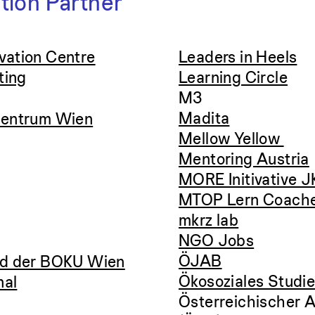
ition Partner
ovation Centre
Leaders in Heels
ting
Learning Circle
M3
Madita
zentrum Wien
Mellow Yellow
Mentoring Austria
MORE Initivative 
MTOP Lern Coach
mkrz lab
NGO Jobs
ÖJAB
nd der BOKU Wien
Ökosoziales Studi
nal
Österreichischer 