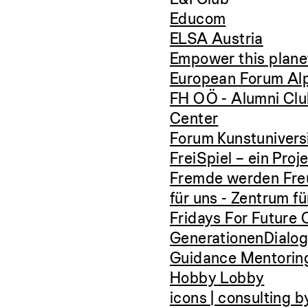
Educom
ELSA Austria
Empower this plane
European Forum Al
FH OÖ - Alumni Clu
Center
Forum Kunstuniversi
FreiSpiel – ein Proj
Fremde werden Fr
für uns - Zentrum fü
Fridays For Future
GenerationenDialo
Guidance Mentorin
Hobby Lobby
icons | consulting 