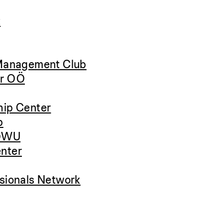
t
 Management Club
er OÖ
ip Center
b
g@WU
nter
sionals Network