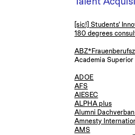
Talent Acquis
[sic!] Students' Inn
180 degrees consul
ABZ*Frauenberufs
Academia Superior
ADOE
AFS
AIESEC
ALPHA plus
Alumni Dachverba
Amnesty Internatio
AMS