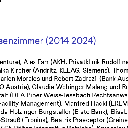
senzimmer (2014-2024)
nture), Alex Farr (AKH, Privatklinik Rudolfi
nika Kircher (Andritz, KELAG, Siemens), Th
Marion Morales und Robert Zadrazil (Bank Aus
DO Austria), Claudia Wehinger-Malang und R
oralt (DLA Piper Weiss-Tessbach Rechtsanwäl
 Facility Management), Manfred Hackl (EREM
da Holzinger-Burgstaller (Erste Bank), Elisa
Strauß (Fronius), Beatrix Praeceptor (Greine