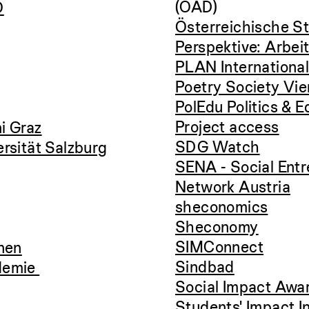
(ÖAD)
Ö
Österreichische St
Perspektive: Arbei
PLAN Internationa
Poetry Society Vi
PolEdu Politics & E
Project access
i Graz
SDG Watch
rsität Salzburg
SENA - Social Ent
Network Austria
sheconomics
Sheconomy
SIMConnect
nnen
Sindbad
demie
Social Impact Awa
Students' Impact In