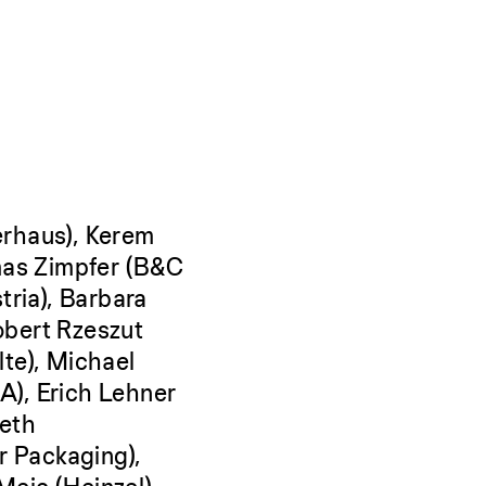
nerhaus), Kerem
omas Zimpfer (B&C
tria), Barbara
obert Rzeszut
te), Michael
A), Erich Lehner
beth
r Packaging),