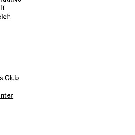
lt
eich
s Club
nter