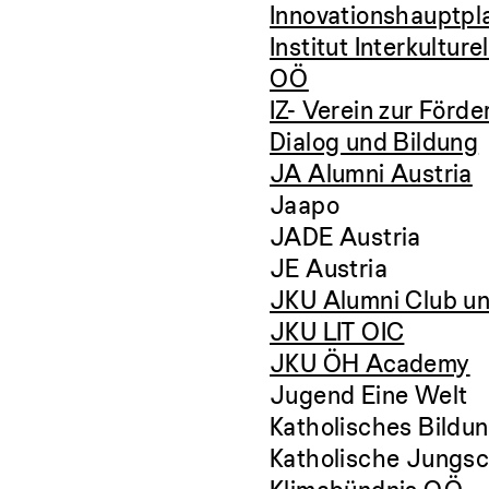
Innovationshauptpla
Institut Interkultu
OÖ
IZ- Verein zur Förde
Dialog und Bildung
JA Alumni Austria
Jaapo
JADE Austria
JE Austria
JKU Alumni Club un
JKU LIT OIC
JKU ÖH Academy
Jugend Eine Welt
Katholisches Bild
Katholische Jungs