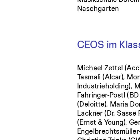
Naschgarten
CEOS im Klas
Michael Zettel (Acce
Tasmali (Alcar), Mo
Industrieholding), 
Fahringer-Postl (B
(Deloitte), Maria D
Lackner (Dr. Sasse
(Ernst & Young), Ger
Engelbrechtsmüller-