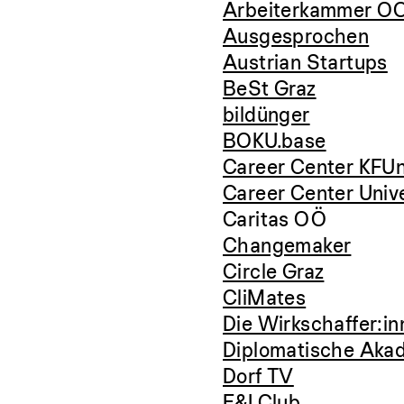
Arbeiterkammer O
Ausgesprochen
Austrian Startups
BeSt Graz
bildünger
BOKU.base
Career Center KFUn
Career Center Unive
Caritas OÖ
Changemaker
Circle Graz
CliMates
Die Wirkschaffer:i
Diplomatische Aka
Dorf TV
E&I Club