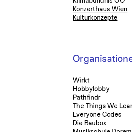
Klimabündnis OÖ
Konzerthaus Wien
Kulturkonzepte
Organisation
Wirkt
Hobbylobby
Pathfindr
The Things We Lea
Everyone Codes
Die Baubox
Musikschule Dorem