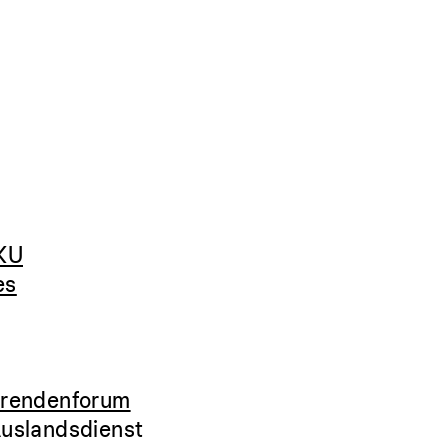
JKU
es
erendenforum
Auslandsdienst