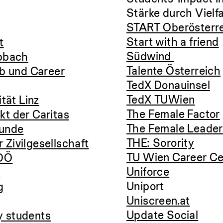
Stärke durch Vielfa
START Oberösterr
Start with a friend
t
Südwind
pbach
Talente Österreich
b und Career
TedX Donauinsel
TedX TUWien
tät Linz
The Female Factor
ekt der Caritas
The Female Leader
eunde
THE: Sorority
r Zivilgesellschaft
TU Wien Career Ce
 OÖ
Uniforce
g
Uniport
g
Uniscreen.at
Update Social
by students