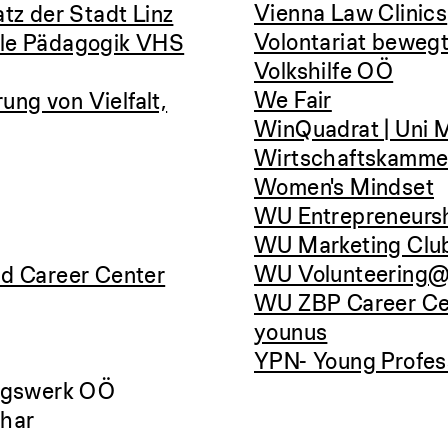
Vienna Law Clinics
tz der Stadt Linz
Volontariat beweg
relle Pädagogik VHS
Volkshilfe OÖ
We Fair
rung von Vielfalt,
WinQuadrat | Uni
Wirtschaftskamm
Women's Mindset
WU Entrepreneursh
WU Marketing Clu
WU Volunteerin
d Career Center
WU ZBP Career Ce
younus
YPN- Young Profes
ungswerk OÖ
char