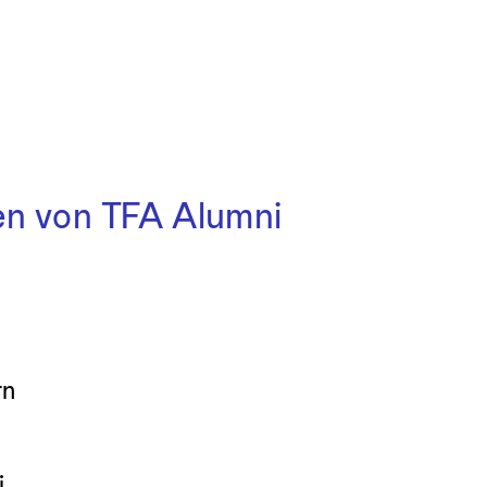
en von TFA Alumni
rn
i