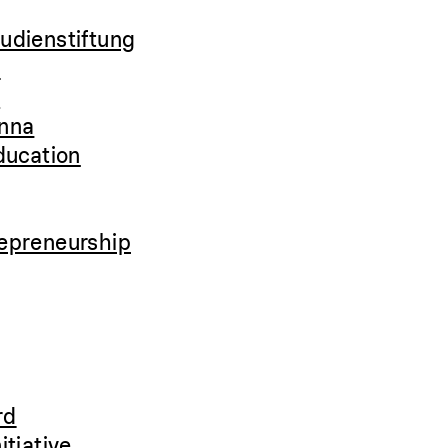
udienstiftung
t
l
enna
ducation
repreneurship
rd
itiative