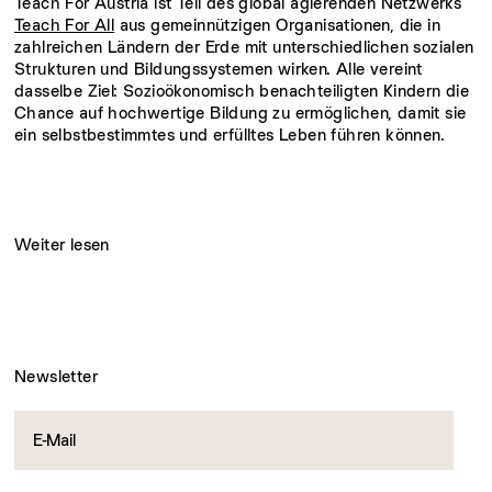
Teach For Austria ist Teil des global agierenden Netzwerks
Teach For All
aus gemeinnützigen Organisationen, die in
zahlreichen Ländern der Erde mit unterschiedlichen sozialen
Strukturen und Bildungssystemen wirken. Alle vereint
dasselbe Ziel: Sozioökonomisch benachteiligten Kindern die
Chance auf hochwertige Bildung zu ermöglichen, damit sie
ein selbstbestimmtes und erfülltes Leben führen können.
Weiter lesen
Die Gründungsgeschichte
Über das Programm
FAQs
Wie alles begann
Das Teach For Austria
Häufige Fragen zu Teach For
Social Leadership Programm
Austria
Newsletter