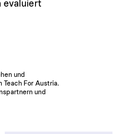
 evaluiert
chen und
n Teach For Austria.
onspartnern und