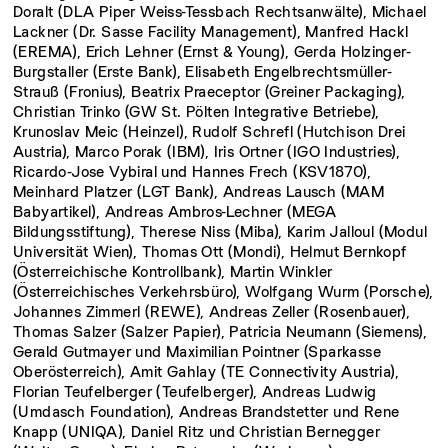
Doralt (DLA Piper Weiss-Tessbach Rechtsanwälte), Michael
Lackner (Dr. Sasse Facility Management), Manfred Hackl
(EREMA), Erich Lehner (Ernst & Young), Gerda Holzinger-
Burgstaller (Erste Bank), Elisabeth Engelbrechtsmüller-
Strauß (Fronius), Beatrix Praeceptor (Greiner Packaging),
Christian Trinko (GW St. Pölten Integrative Betriebe),
Krunoslav Meic (Heinzel), Rudolf Schrefl (Hutchison Drei
Austria), Marco Porak (IBM), Iris Ortner (IGO Industries),
Ricardo-Jose Vybiral und Hannes Frech (KSV1870),
Meinhard Platzer (LGT Bank), Andreas Lausch (MAM
Babyartikel), Andreas Ambros-Lechner (MEGA
Bildungsstiftung), Therese Niss (Miba), Karim Jalloul (Modul
Universität Wien), Thomas Ott (Mondi), Helmut Bernkopf
(Österreichische Kontrollbank), Martin Winkler
(Österreichisches Verkehrsbüro), Wolfgang Wurm (Porsche),
Johannes Zimmerl (REWE), Andreas Zeller (Rosenbauer),
Thomas Salzer (Salzer Papier), Patricia Neumann (Siemens),
Gerald Gutmayer und Maximilian Pointner (Sparkasse
Oberösterreich), Amit Gahlay (TE Connectivity Austria),
Florian Teufelberger (Teufelberger), Andreas Ludwig
(Umdasch Foundation), Andreas Brandstetter und Rene
Knapp (UNIQA), Daniel Ritz und Christian Bernegger