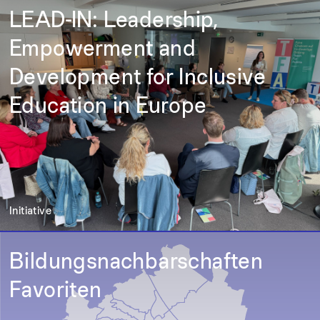
LEAD-IN: Leadership,
Empowerment and
Development for Inclusive
Education in Europe
Initiative
Bildungsnachbarschaften
Favoriten