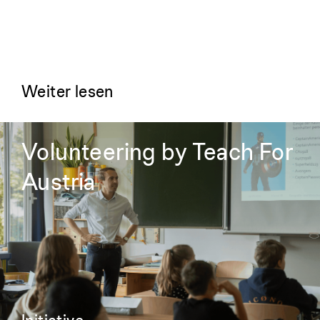
Weiter lesen
Volunteering by Teach For
Austria