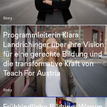
Story
Programmleiterin Klara
Landrichinger über ihre Vision
für eine gerechte Bildung und
die transformative Kraft von
Teach For Austria
Story
Frühkindliche Bildung: Warum