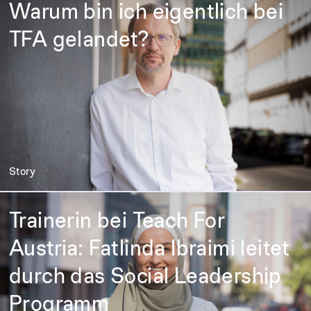
Warum bin ich eigentlich bei
TFA gelandet?
Story
Trainerin bei Teach For
Austria: Fatlinda Ibraimi leitet
durch das Social Leadership
Programm