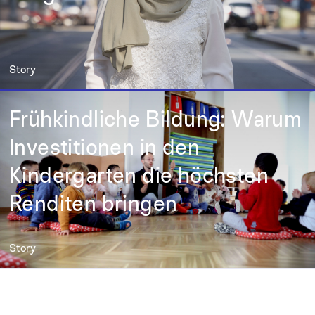
Story
Frühkindliche Bildung: Warum
Investitionen in den
Kindergarten die höchsten
Renditen bringen
Story