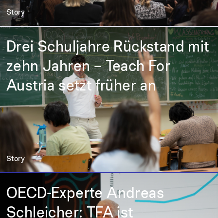
Story
Drei Schuljahre Rückstand mit
zehn Jahren – Teach For
Austria setzt früher an
Story
OECD-Experte Andreas
Schleicher: TFA ist