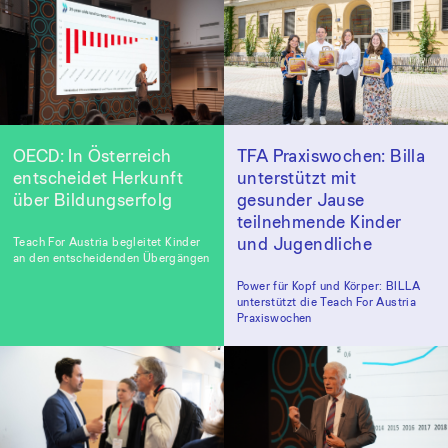
OECD: In Österreich
TFA Praxiswochen: Billa
entscheidet Herkunft
unterstützt mit
über Bildungserfolg
gesunder Jause
teilnehmende Kinder
und Jugendliche
Teach For Austria begleitet Kinder
an den entscheidenden Übergängen
Power für Kopf und Körper: BILLA
unterstützt die Teach For Austria
Praxiswochen