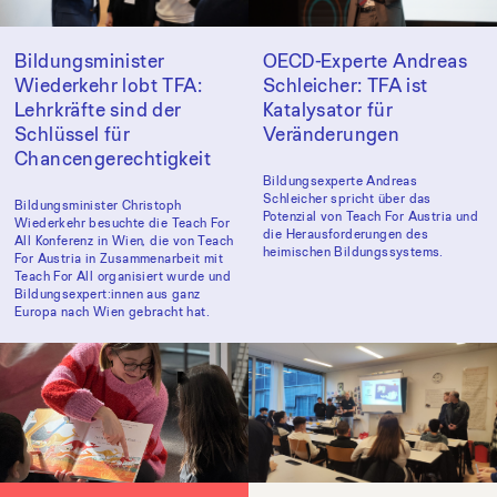
Bildungsminister
OECD-Experte Andreas
Wiederkehr lobt TFA:
Schleicher: TFA ist
Lehrkräfte sind der
Katalysator für
Schlüssel für
Veränderungen
Chancengerechtigkeit
Bildungsexperte Andreas
Schleicher spricht über das
Bildungsminister Christoph
Potenzial von Teach For Austria und
Wiederkehr besuchte die Teach For
die Herausforderungen des
All Konferenz in Wien, die von Teach
heimischen Bildungssystems.
For Austria in Zusammenarbeit mit
Teach For All organisiert wurde und
Bildungsexpert:innen aus ganz
Europa nach Wien gebracht hat.