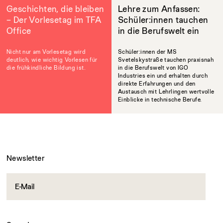
Geschichten, die bleiben
Lehre zum Anfassen:
– Der Vorlesetag im TFA
Schüler:innen tauchen
Office
in die Berufswelt ein
Nicht nur am Vorlesetag wird
Schüler:innen der MS
deutlich, wie wichtig Vorlesen für
Svetelskystraße tauchen praxisnah
die frühkindliche Bildung ist.
in die Berufswelt von IGO
Industries ein und erhalten durch
direkte Erfahrungen und den
Austausch mit Lehrlingen wertvolle
Einblicke in technische Berufe.
Newsletter