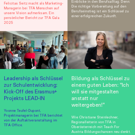
Einblicke in den Berufsalltag. Denn:
Felicitas Seitz macht als Marketing-
Die richtige Vorbereitung auf den
Managerin bei TFA Menschen auf
Berufseinstieg ist ein Schlüssel zu
unsere Vision aufmerksam. Ein
einer erfolgreichen Zukunft.
persönlicher Bericht zur TFA Gala
2025
Leadership als Schlüssel
Bildung als Schlüssel zu
zur Schulentwicklung:
einem guten Leben: "Ich
Kick-Off des Erasmus+
will sie mitgestalten
Projekts LEAD-IN
anstatt nur
weitergeben!"
Yvonne Teufel-Dupont,
Projektmanagerin bei TFA berichtet
Wie Christiane Steinlechner,
von der Auftaktveranstaltung im
Regionalleiterin von TFA in
TFA Office.
Oberösterreich mit Teach For
Austria Bildungschancen neu denkt.