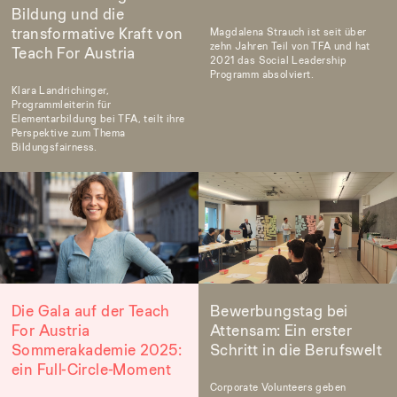
Bildung und die
transformative Kraft von
Magdalena Strauch ist seit über
zehn Jahren Teil von TFA und hat
Teach For Austria
2021 das Social Leadership
Programm absolviert.
Klara Landrichinger,
Programmleiterin für
Elementarbildung bei TFA, teilt ihre
Perspektive zum Thema
Bildungsfairness.
Die Gala auf der Teach
Bewerbungstag bei
For Austria
Attensam: Ein erster
Sommerakademie 2025:
Schritt in die Berufswelt
ein Full-Circle-Moment
Corporate Volunteers geben