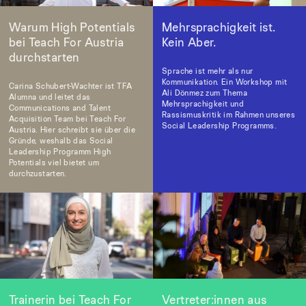
Warum High Potentials
Mehrsprachigkeit ist.
bei Teach For Austria
Kein Aber.
durchstarten
Sprache ist mehr als nur
Kommunikation. Ein Workshop mit
Carina Schubert-Wachter ist TFA
Ali Dönmez zum Thema
Alumna und leitet das
Mehrsprachigkeit und
Communications and Talent
Rassismuskritik im Rahmen unseres
Acquisition Team bei Teach For
Social Leadership Programms.
Austria. Hier schreibt sie über die
Gründe, weshalb das Social
Leadership Programm High
Potentials viel bietet um
durchzustarten.
Trainerin bei Teach For
Vertreter:innen aus