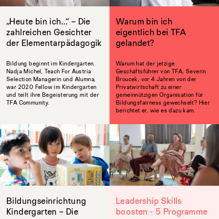
„Heute bin ich…“ – Die
Warum bin ich
zahlreichen Gesichter
eigentlich bei TFA
der Elementarpädagogik
gelandet?
Bildung beginnt im Kindergarten.
Warum hat der jetzige
Nadja Michel, Teach For Austria
Geschäftsführer von TFA, Severin
Selection Managerin und Alumna,
Broucek, vor 4 Jahren von der
war 2020 Fellow im Kindergarten
Privatwirtschaft zu einer
und teilt ihre Begeisterung mit der
gemeinnützigen Organisation für
TFA Community.
Bildungsfairness gewechselt? Hier
berichtet er, wie es dazu kam.
Bildungseinrichtung
Leadership Skills
Kindergarten – Die
boosten - 5 Programme