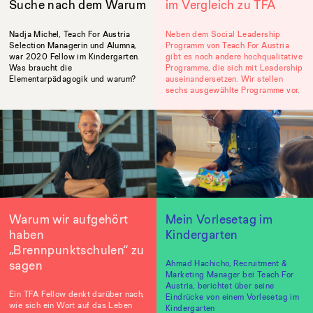
Suche nach dem Warum
im Vergleich zu TFA
Nadja Michel, Teach For Austria
Neben dem Social Leadership
Selection Managerin und Alumna,
Programm von Teach For Austria
war 2020 Fellow im Kindergarten.
gibt es noch andere hochqualitative
Was braucht die
Programme, die sich mit Leadership
Elementarpädagogik und warum?
auseinandersetzen. Wir stellen
sechs ausgewählte Programme vor.
Warum wir aufgehört
Mein Vorlesetag im
haben
Kindergarten
„Brennpunktschulen“ zu
sagen
Ahmad Hachicho, Recruitment &
Marketing Manager bei Teach For
Austria, berichtet über seine
Ein TFA Fellow denkt darüber nach,
Eindrücke von einem Vorlesetag im
wie sich ein Wort auf das Leben
Kindergarten