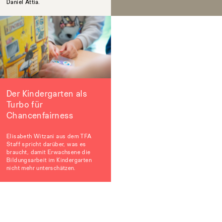
Daniel Attia.
Der Kindergarten als
Turbo für
Chancenfairness
Elisabeth Witzani aus dem TFA
Staff spricht darüber, was es
braucht, damit Erwachsene die
Bildungsarbeit im Kindergarten
nicht mehr unterschätzen.